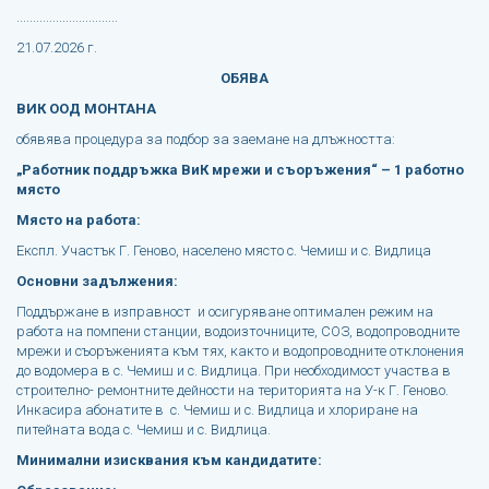
...............................
21.07.2026 г.
ОБЯВА
ВИК ООД МОНТАНА
обявява процедура за подбор за заемане на длъжността:
„
Работник поддръжка ВиК мрежи и съоръжения
“
– 1 работно
място
Място на работа:
Експл. Участък Г. Геново, населено място с. Чемиш и с. Видлица
Основни задължения:
Поддържане в изправност и осигуряване оптимален режим на
работа на помпени станции, водоизточниците, СОЗ, водопроводните
мрежи и съоръженията към тях, както и водопроводните отклонения
до водомера в с. Чемиш и с. Видлица. При необходимост участва в
строително- ремонтните дейности на територията на У-к Г. Геново.
Инкасира абонатите в с. Чемиш и с. Видлица и хлориране на
питейната вода с. Чемиш и с. Видлица.
Минимални изисквания към кандидатите: