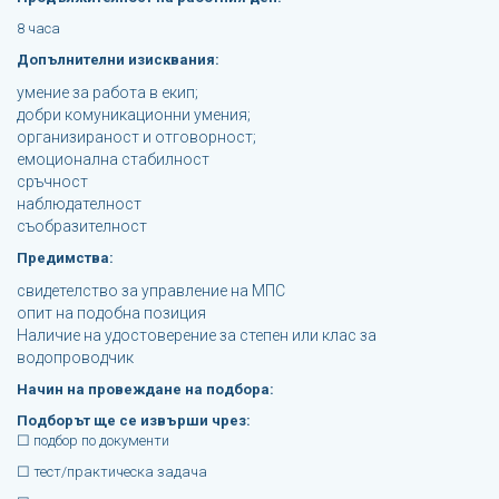
8 часа
Допълнителни изисквания:
умение за работа в екип;
добри комуникационни умения;
организираност и отговорност;
емоционална стабилност
сръчност
наблюдателност
съобразителност
Предимства:
свидетелство за управление на МПС
опит на подобна позиция
Наличие на удостоверение за степен или клас за
водопроводчик
Начин на провеждане на подбора:
Подборът ще се извърши чрез:
☐ подбор по документи
☐ тест/практическа задача