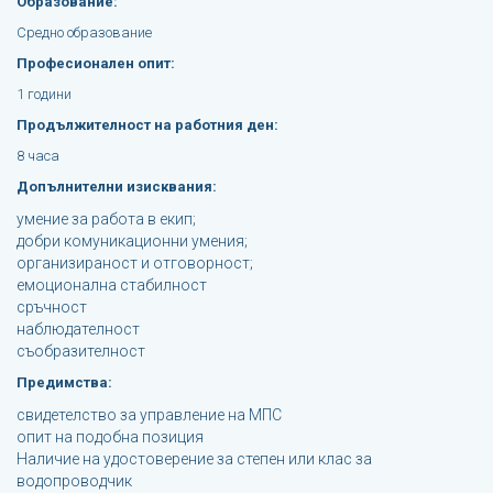
Образование:
Средно образование
Професионален опит:
1 години
Продължителност на работния ден:
8 часа
Допълнителни изисквания:
умение за работа в екип;
добри комуникационни умения;
организираност и отговорност;
емоционална стабилност
сръчност
наблюдателност
съобразителност
Предимства:
свидетелство за управление на МПС
опит на подобна позиция
Наличие на удостоверение за степен или клас за
водопроводчик