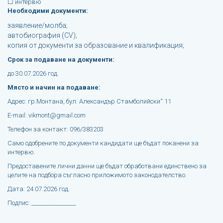
☐ интервю
Необходими документи:
заявление/молба;
автобиография (CV);
копия от документи за образование и квалификация;
Срок за подаване на документи:
до 30.07.2026 год.
Място и начин на подаване:
Адрес: гр.Монтана, бул. Александър Стамболийски“ 11
E-mail: vikmont@gmail.com
Телефон за контакт: 096/383203
Само одобрените по документи кандидати ще бъдат поканени за
интервю.
Предоставените лични данни ще бъдат обработвани единствено за
целите на подбора съгласно приложимото законодателство.
Дата: 24.07.2026 год.
Подпис: _______________