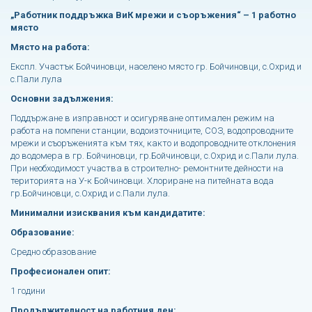
„
Работник поддръжка ВиК мрежи и съоръжения
“
– 1 работно
място
Място на работа:
Експл. Участък Бойчиновци, населено място гр. Бойчиновци, с.Охрид и
с.Пали лула
Основни задължения:
Поддържане в изправност и осигуряване оптимален режим на
работа на помпени станции, водоизточниците, СОЗ, водопроводните
мрежи и съоръженията към тях, както и водопроводните отклонения
до водомера в гр. Бойчиновци, гр.Бойчиновци, с.Охрид и с.Пали лула.
При необходимост участва в строително- ремонтните дейности на
територията на У-к Бойчиновци. Хлориране на питейната вода
гр.Бойчиновци, с.Охрид и с.Пали лула.
Минимални изисквания към кандидатите:
Образование:
Средно образование
Професионален опит:
1 години
Продължителност на работния ден: