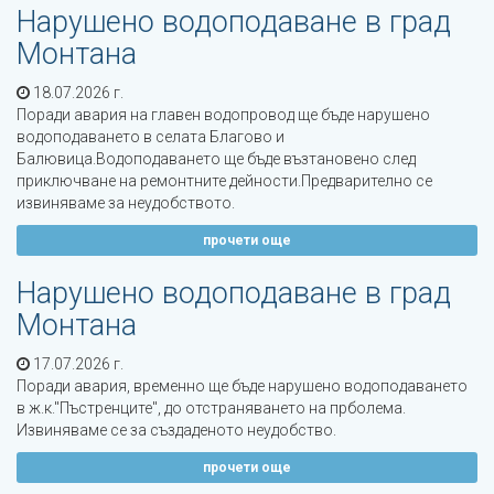
Нарушено водоподаване в град
Монтана
18.07.2026 г.
Поради авария на главен водопровод ще бъде нарушено
водоподаването в селата Благово и
Балювица.Водоподаването ще бъде възтановено след
приключване на ремонтните дейности.Предварително се
извиняваме за неудобството.
прочети още
Нарушено водоподаване в град
Монтана
17.07.2026 г.
Поради авария, временно ще бъде нарушено водоподаването
в ж.к.''Пъстренците'', до отстраняването на прболема.
Извиняваме се за създаденото неудобство.
прочети още