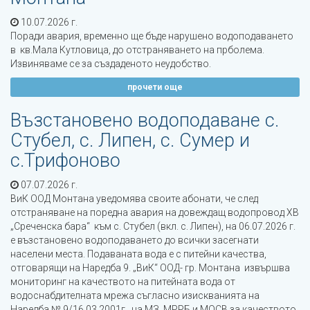
10.07.2026 г.
Поради авария, временно ще бъде нарушено водоподаването
в кв.Мала Кутловица, до отстраняването на прболема.
Извиняваме се за създаденото неудобство.
прочети още
Възстановено водоподаване с.
Стубел, с. Липен, с. Сумер и
с.Трифоново
07.07.2026 г.
ВиК ООД Монтана уведомява своите абонати, че след
отстраняване на поредна авария на довеждащ водопровод ХВ
„Среченска бара“ към с. Стубел (вкл. с. Липен), на 06.07.2026 г.
е възстановено водоподаването до всички засегнати
населени места. Подаваната вода е с питейни качества,
отговарящи на Наредба 9. „ВиК“ ООД- гр. Монтана извършва
мониторинг на качеството на питейната вода от
водоснабдителната мрежа съгласно изискванията на
Наредба № 9/16.03.2001г. на МЗ, МРРБ и МОСВ за качеството