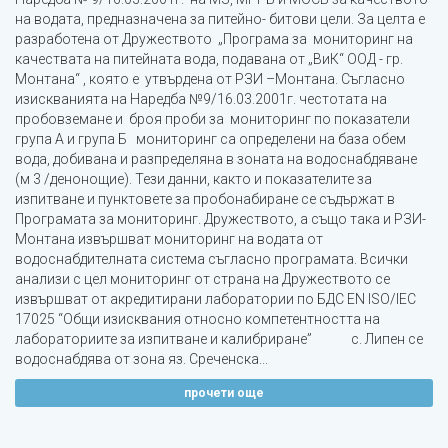
на водата, предназначена за питейно- битови цели. За целта е
разработенa от Дружеството „Програма за мониторинг на
качествата на питейната вода, подавана от „ВиК“ ООД - гр.
Монтана“ , която е утвърденa от РЗИ –Монтана. Съгласно
изискванията на Наредба №9/16.03.2001г. честотата на
пробовземане и броя проби за мониторинг по показатели
група А и група Б мониторинг са определени на база обем
вода, добивана и разпределяна в зоната на водоснабдяване
(м 3 /денонощие). Тези данни, както и показателите за
изпитване и пунктовете за пробонабиране се съдържат в
Програмата за мониторинг. Дружеството, а също така и РЗИ-
Монтана извършват мониторинг на водата от
водоснабдителната система съгласно програмата. Всички
анализи с цел мониторинг от страна на Дружеството се
извършват от акредитирани лаборатории по БДС EN ISO/IEC
17025 “Общи изисквания относно компетентността на
лабораториите за изпитване и калибриране” с. Липен се
водоснабдява от зона яз. Среченска...
прочети още